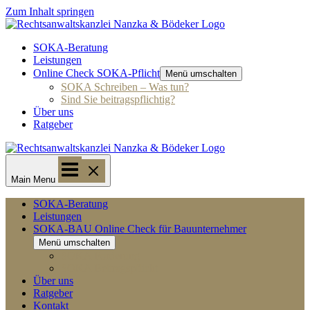
Zum Inhalt springen
SOKA-Beratung
Leistungen
Online Check SOKA-Pflicht
Menü umschalten
SOKA Schreiben – Was tun?
Sind Sie beitragspflichtig?
Über uns
Ratgeber
Main Menu
SOKA-Beratung
Leistungen
SOKA-BAU Online Check für Bauunternehmer
Menü umschalten
SOKA Forderung
SOKA Beitragspflicht
Über uns
Ratgeber
Kontakt